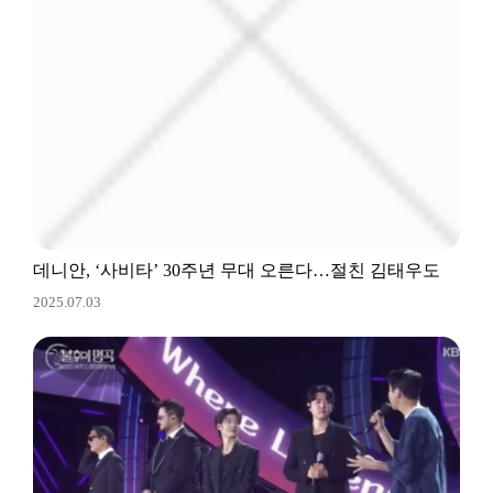
데니안, ‘사비타’ 30주년 무대 오른다…절친 김태우도
2025.07.03
지원사격