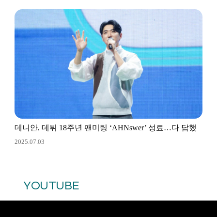
데니안, 데뷔 18주년 팬미팅 ‘AHNswer’ 성료…다 답했
2025.07.03
다
YOUTUBE