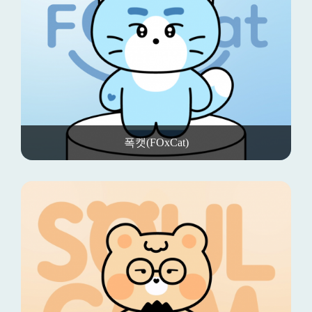
폭캣(FOxCat)