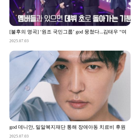
[불후의 명곡] ‘원조 국민그룹’ god 뭉쳤다...김태우 “여
2025.07.03
기만 오면 막내”
god 데니안, 밀알복지재단 통해 장애아동 치료비 후원
2025.07.03